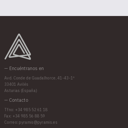
— Encuéntranos en
Avd. Conde de Guadalhorce, 41-43-1º
33401 Avilés
Asturias (España)
— Contacto
Tfno: +34 985 52 61 18
Fax: +34 985 56 88 59
Correo: pyramis@pyramis.es